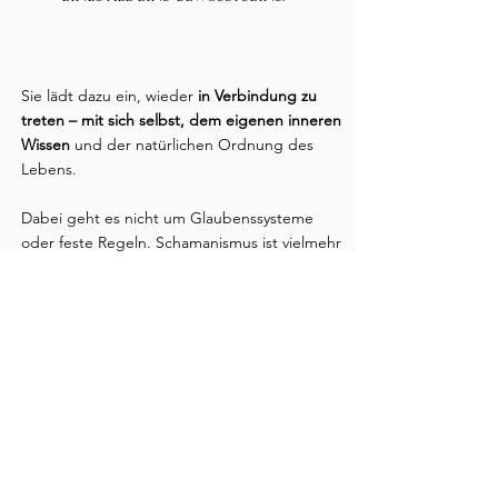
Sie lädt dazu ein, wieder
in Verbindung zu
treten – mit sich selbst, dem eigenen inneren
Wissen
und der natürlichen Ordnung des
Lebens.
Dabei geht es nicht um Glaubenssysteme
oder feste Regeln. Schamanismus ist vielmehr
ein erfahrungsbasierter Weg. Er eröffnet
Räume für Wahrnehmung, Bewusstheit und
Begegnung
– mit dem Sichtbaren und dem
Unsichtbaren.
Es ist ein Weg, der dich einlädt dich
selbst bewusster zu erkennen -
jenseits von Rollen,
Gedankenmustern und äußeren
Erwartungen