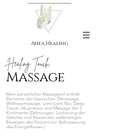
Anea Healing
Healing Touch
Massage
Mein persönlicher Massagestil enthält
Elemente der klassischen Ölmassage,
Wellnessmassage, Lomi-Lomi Nui, Deep
Tissue, Akupressur und Massage der 5
Kontinente (Dehnungen, Lockerung der
Gelenke und fliessendes wellenartiges
Bewegen des Körpers zur Verbesserung
des Energieflusses.)