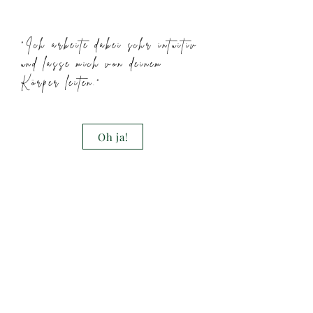
"Ich arbeite dabei schr intuitiv
und lasse mich von deinem
Körper leiten."
Oh ja!
Schreibe mir für deinen Kennenlernslot 🦋
*Die Massagen biete ich an in Berlin Weißensee
(
Salzperle
) oder Pankow
(
Casa Cora
zon &
Saunarivm und mobil
(gem. §19 UStG wird keine Umsatzsteuer
berechnet)
Impressum
Datenschutz
Kooperationen